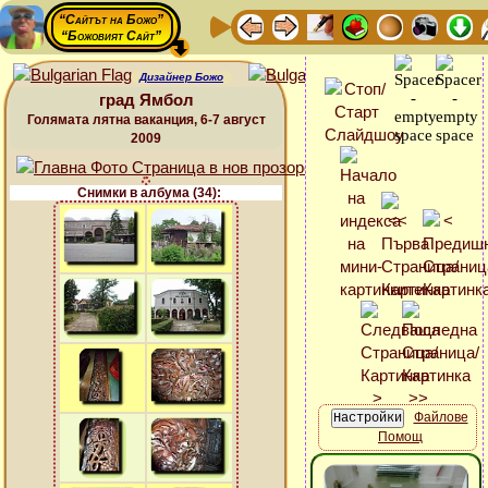
“Сайтът на Божо”
“Божовият Сайт”
Дизайнер Божо
град Ямбол
Голямата лятна ваканция, 6-7 август
2009
Снимки в албума (34):
Файлове
Помощ