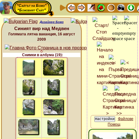
“Сайтът на Божо”
“Божовият Сайт”
Дизайнер Божо
Синият вир над Медвен
Голямата лятна ваканция, 16 август
2009
Снимки в албума (19):
Файлове
Помощ