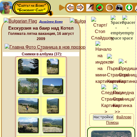
“Сайтът на Божо”
“Божовият Сайт”
Дизайнер Божо
Екскурзия на баир над Котел
Голямата лятна ваканция, 16 август
2009
Снимки в албума (37):
Файлове
Помощ