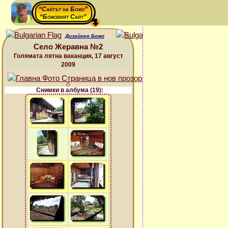
“Сайтът на Божо”
“Божовият Сайт”
Дизайнер Божо
Село Жеравна №2
Голямата лятна ваканция, 17 август
2009
Снимки в албума (19):