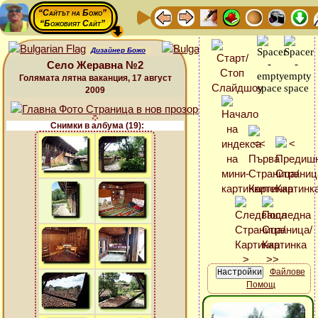
“Сайтът на Божо”
“Божовият Сайт”
Дизайнер Божо
Село Жеравна №2
Голямата лятна ваканция, 17 август
2009
Снимки в албума (19):
Файлове
Помощ