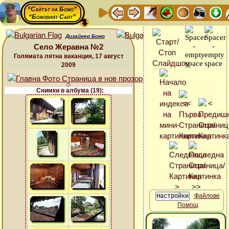
“Сайтът на Божо”
“Божовият Сайт”
Дизайнер Божо
Село Жеравна №2
Голямата лятна ваканция, 17 август
2009
Снимки в албума (19):
Файлове
Помощ