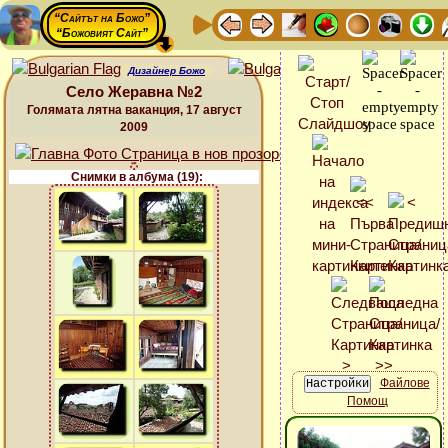
“Сайтът на Божо”
“Божовият Сайт”
Дизайнер Божо
Село Жеравна №2
Голямата лятна ваканция, 17 август
2009
Снимки в албума (19):
Файлове
Помощ