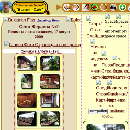
“Сайтът на Божо”
“Божовият Сайт”
Дизайнер Божо
Село Жеравна №2
Голямата лятна ваканция, 17 август
2009
Снимки в албума (19):
Файлове
Помощ