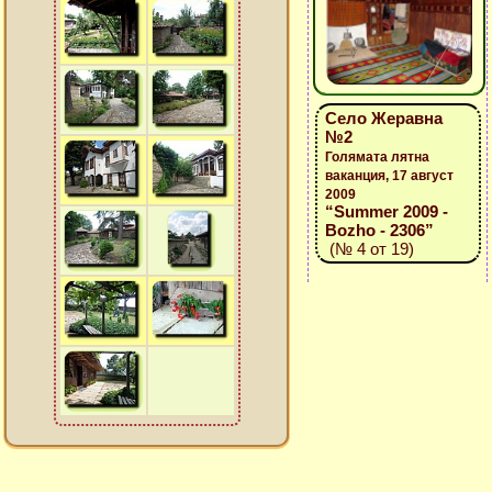
Село Жеравна
№2
Голямата лятна
ваканция, 17 август
2009
“Summer 2009 -
Bozho - 2306”
(№ 4 от 19)