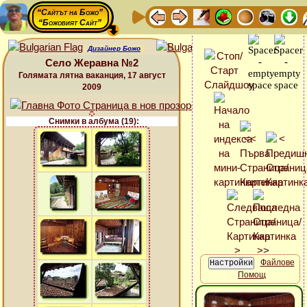
“Сайтът на Божо”
“Божовият Сайт”
Дизайнер Божо
Село Жеравна №2
Голямата лятна ваканция, 17 август
2009
Снимки в албума (19):
Файлове
Помощ