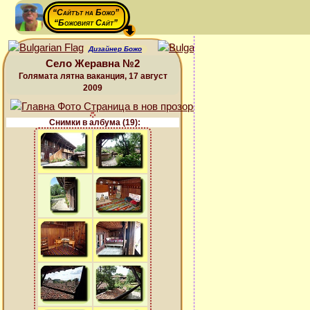
“Сайтът на Божо”
“Божовият Сайт”
Дизайнер Божо
Село Жеравна №2
Голямата лятна ваканция, 17 август
2009
Снимки в албума (19):