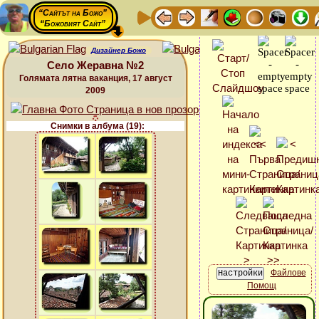
“Сайтът на Божо”
“Божовият Сайт”
Дизайнер Божо
Село Жеравна №2
Голямата лятна ваканция, 17 август
2009
Снимки в албума (19):
Файлове
Помощ