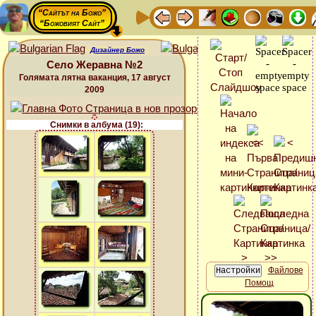
“Сайтът на Божо”
“Божовият Сайт”
Дизайнер Божо
Село Жеравна №2
Голямата лятна ваканция, 17 август
2009
Снимки в албума (19):
Файлове
Помощ