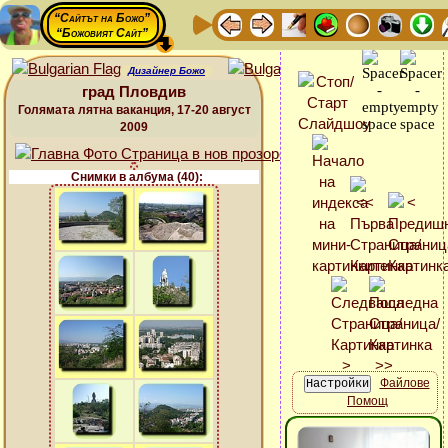
“Сайтът на Божо”
“Божовият Сайт”
Дизайнер Божо
град Пловдив
Голямата лятна ваканция, 17-20 август
2009
Снимки в албума (40):
Файлове
Помощ