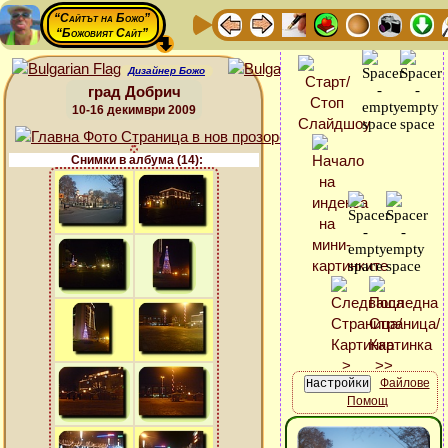
“Сайтът на Божо”
“Божовият Сайт”
Дизайнер Божо
град Добрич
10-16 декимври 2009
Снимки в албума (14):
Файлове
Помощ