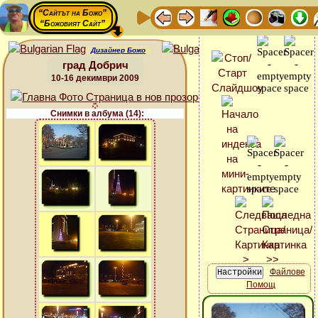
“Сайтът на Божо”
“Божовият Сайт”
Дизайнер Божо
град Добрич
10-16 декимври 2009
Снимки в албума (14):
Файлове
Помощ