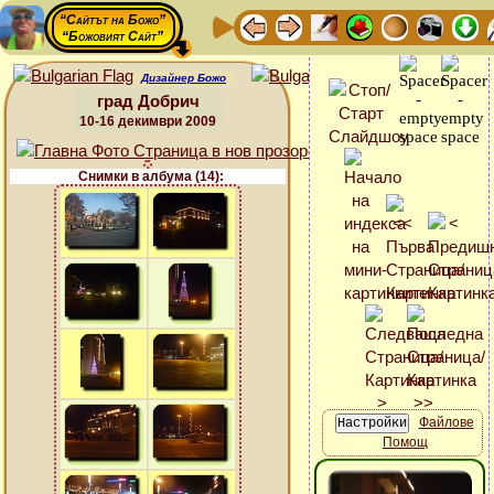
“Сайтът на Божо”
“Божовият Сайт”
Дизайнер Божо
град Добрич
10-16 декимври 2009
Снимки в албума (14):
Файлове
Помощ