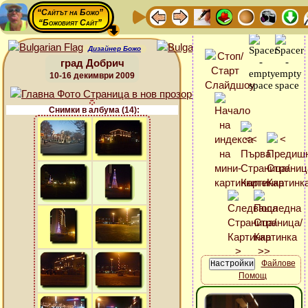
“Сайтът на Божо”
“Божовият Сайт”
Дизайнер Божо
град Добрич
10-16 декимври 2009
Снимки в албума (14):
Файлове
Помощ