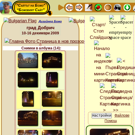
“Сайтът на Божо”
“Божовият Сайт”
Дизайнер Божо
град Добрич
10-16 декимври 2009
Снимки в албума (14):
Файлове
Помощ