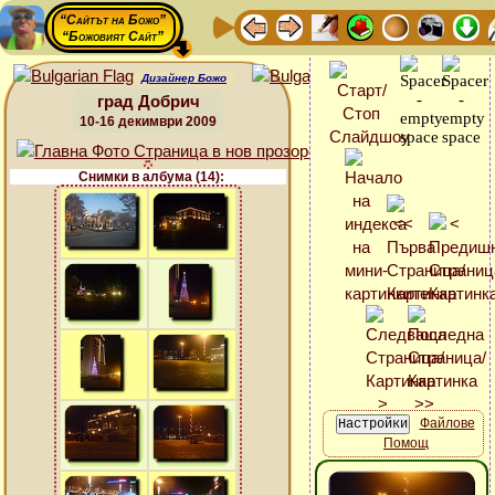
“Сайтът на Божо”
“Божовият Сайт”
Дизайнер Божо
град Добрич
10-16 декимври 2009
Снимки в албума (14):
Файлове
Помощ