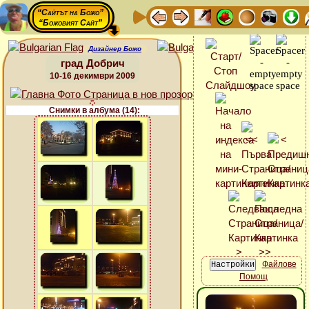
“Сайтът на Божо”
“Божовият Сайт”
Дизайнер Божо
град Добрич
10-16 декимври 2009
Снимки в албума (14):
Файлове
Помощ