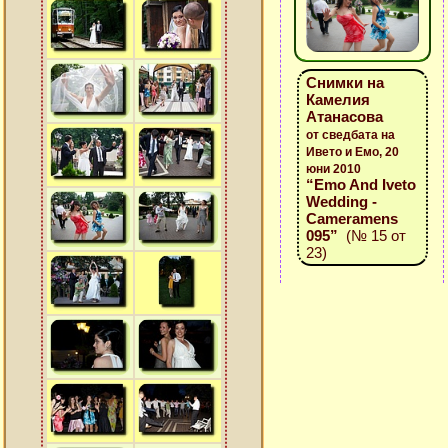
Снимки на
Камелия
Атанасова
от сведбата на
Ивето и Емо, 20
юни 2010
“Emo And Iveto
Wedding -
Cameramens
095”
(№ 15 от
23)