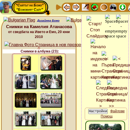
“Сайтът на Божо”
“Божовият Сайт”
Дизайнер Божо
Снимки на Камелия Атанасова
от сведбата на Ивето и Емо, 20 юни
2010
Снимки в албума (23):
Файлове
Помощ