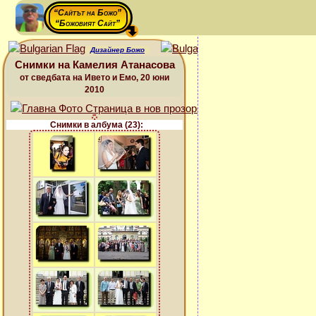
“Сайтът на Божо”
“Божовият Сайт”
Дизайнер Божо
Снимки на Камелия Атанасова
от сведбата на Ивето и Емо, 20 юни
2010
Снимки в албума (23):