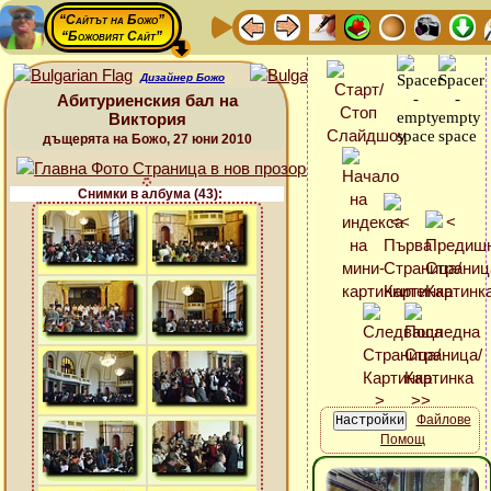
“Сайтът на Божо”
“Божовият Сайт”
Дизайнер Божо
Абитуриенския бал на
Виктория
дъщерята на Божо, 27 юни 2010
Снимки в албума (43):
Файлове
Помощ