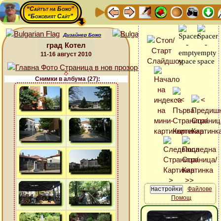
“Сайтът на Божо”
“Божовият Сайт”
Дизайнер Божо
град Котел
11-16 август 2010
Снимки в албума (27):
Файлове
Помощ