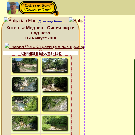
“Сайтът на Божо”
“Божовият Сайт”
Дизайнер Божо
Котел -> Медвен - Синия вир и
над него
11-16 август 2010
Снимки в албума (16):