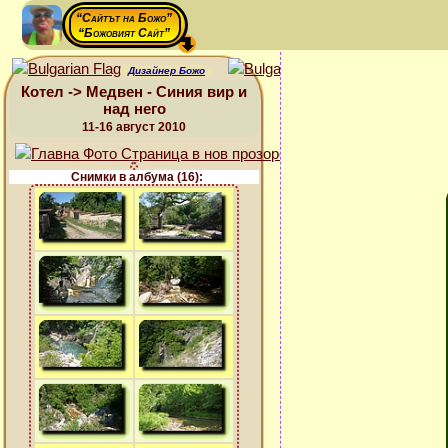
“Сайтът на Божо”
“Божовият Сайт”
Дизайнер Божо
Котел -> Медвен - Синия вир и
над него
11-16 август 2010
Снимки в албума (16):