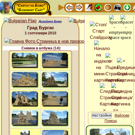
“Сайтът на Божо”
“Божовият Сайт”
Дизайнер Божо
Град Бургас
1 септември 2010
Снимки в албума (14):
Файлове
Помощ