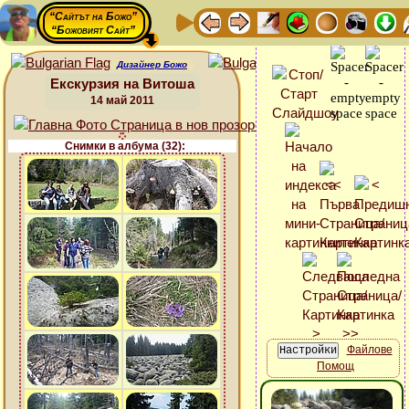
“Сайтът на Божо”
“Божовият Сайт”
Дизайнер Божо
Екскурзия на Витоша
14 май 2011
Снимки в албума (32):
Файлове
Помощ