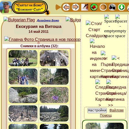
“Сайтът на Божо”
“Божовият Сайт”
Дизайнер Божо
Екскурзия на Витоша
14 май 2011
Снимки в албума (32):
Файлове
Помощ