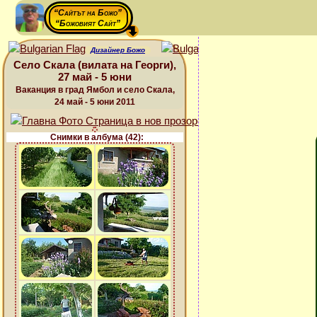
“Сайтът на Божо”
“Божовият Сайт”
Дизайнер Божо
Село Скала (вилата на Георги),
27 май - 5 юни
Ваканция в град Ямбол и село Скала,
24 май - 5 юни 2011
Снимки в албума (42):