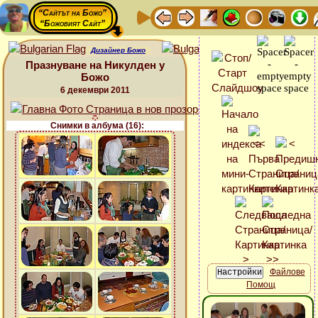
“Сайтът на Божо”
“Божовият Сайт”
Дизайнер Божо
Празнуване на Никулден у
Божо
6 декември 2011
Снимки в албума (16):
Файлове
Помощ