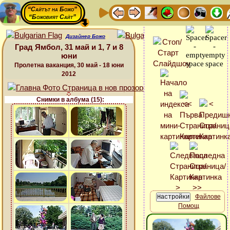
“Сайтът на Божо”
“Божовият Сайт”
Дизайнер Божо
Град Ямбол, 31 май и 1, 7 и 8
юни
Пролетна ваканция, 30 май - 18 юни
2012
Снимки в албума (15):
Файлове
Помощ