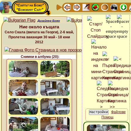
“Сайтът на Божо”
“Божовият Сайт”
Дизайнер Божо
Ние около къщата
Село Скала (вилата на Георги), 2-6 май,
Пролетна ваканция 30 май - 18 юни
2012
Снимки в албума (20):
Файлове
Помощ