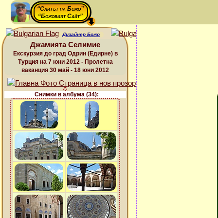
“Сайтът на Божо”
“Божовият Сайт”
Дизайнер Божо
Джамията Селимие
Екскурзия до град Одрин (Едирне) в
Турция на 7 юни 2012 - Пролетна
ваканция 30 май - 18 юни 2012
Снимки в албума (34):