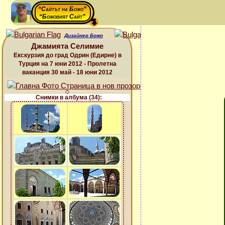
“Сайтът на Божо”
“Божовият Сайт”
Дизайнер Божо
Джамията Селимие
Екскурзия до град Одрин (Едирне) в
Турция на 7 юни 2012 - Пролетна
ваканция 30 май - 18 юни 2012
Снимки в албума (34):