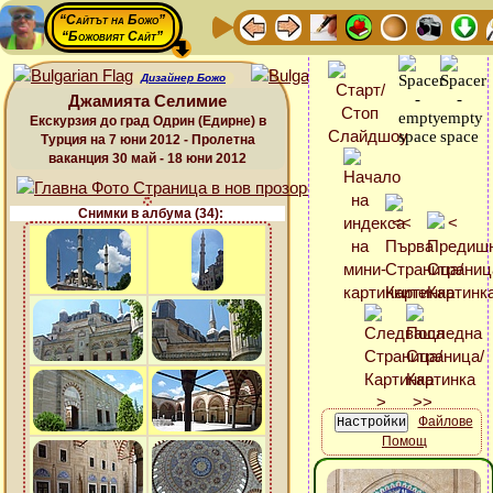
“Сайтът на Божо”
“Божовият Сайт”
Дизайнер Божо
Джамията Селимие
Екскурзия до град Одрин (Едирне) в
Турция на 7 юни 2012 - Пролетна
ваканция 30 май - 18 юни 2012
Снимки в албума (34):
Файлове
Помощ