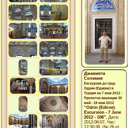
Джамията
Селимие
Екскурзия до град
Одрин (Едирне) в
Турция на 7 юни 2012 -
Пролетна ваканция 30
май - 18 юни 2012
“Odrin (Edirne)
Excursion - 7 June
2012 - 106”
, Дата:
2012:06:07, Час:
12:30:38 (№ 26 от