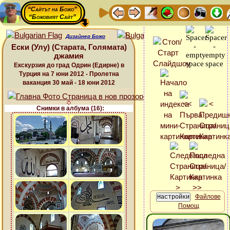
“Сайтът на Божо”
“Божовият Сайт”
Дизайнер Божо
Ески (Улу) (Старата, Голямата)
джамия
Екскурзия до град Одрин (Едирне) в
Турция на 7 юни 2012 - Пролетна
ваканция 30 май - 18 юни 2012
Снимки в албума (16):
Файлове
Помощ