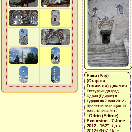
Ески (Улу)
(Старата,
Голямата) джамия
Екскурзия до град
Одрин (Едирне) в
Турция на 7 юни 2012 -
Пролетна ваканция 30
май - 18 юни 2012
“Odrin (Edirne)
Excursion - 7 June
2012 - 162”
, Дата:
2012:06:07, Час: