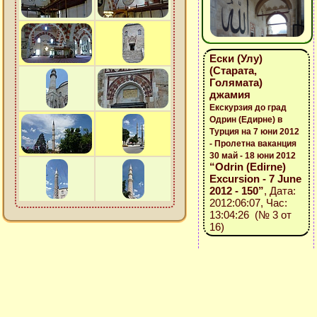
Ески (Улу)
(Старата,
Голямата)
джамия
Екскурзия до град
Одрин (Едирне) в
Турция на 7 юни 2012
- Пролетна ваканция
30 май - 18 юни 2012
“Odrin (Edirne)
Excursion - 7 June
2012 - 150”
, Дата:
2012:06:07, Час:
13:04:26 (№ 3 от
16)