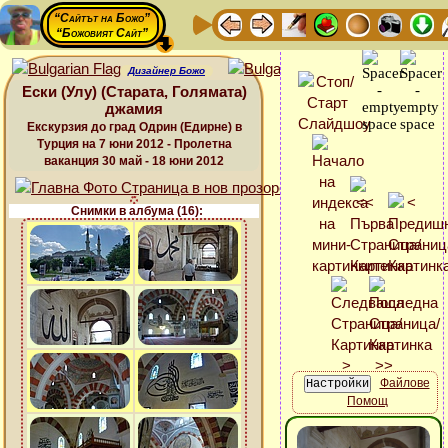
“Сайтът на Божо”
“Божовият Сайт”
Дизайнер Божо
Ески (Улу) (Старата, Голямата)
джамия
Екскурзия до град Одрин (Едирне) в
Турция на 7 юни 2012 - Пролетна
ваканция 30 май - 18 юни 2012
Снимки в албума (16):
Файлове
Помощ