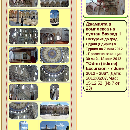
Джамията в
комплекса на
султан Баязид ІІ
Екскурзия до град
Одрин (Едирне) в
Турция на 7 юни 2012
- Пролетна ваканция
30 май - 18 юни 2012
“Odrin (Edirne)
Excursion - 7 June
2012 - 286”
, Дата:
2012:06:07, Час:
15:12:52 (№ 7 от
23)