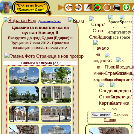
“Сайтът на Божо”
“Божовият Сайт”
Дизайнер Божо
Джамията в комплекса на
султан Баязид ІІ
Екскурзия до град Одрин (Едирне) в
Турция на 7 юни 2012 - Пролетна
ваканция 30 май - 18 юни 2012
Снимки в албума (23):
Файлове
Помощ