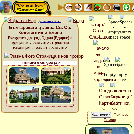
“Сайтът на Божо”
“Божовият Сайт”
Дизайнер Божо
Българската църква Св. Св.
Константин и Елена
Екскурзия до град Одрин (Едирне) в
Турция на 7 юни 2012 - Пролетна
ваканция 30 май - 18 юни 2012
Снимки в албума (4):
Файлове
Помощ