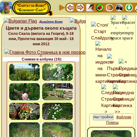
“Сайтът на Божо”
“Божовият Сайт”
Дизайнер Божо
Цветя и дървета около къщата
Село Скала (вилата на Георги), 9-18
юни, Пролетна ваканция 30 май - 18
юни 2012
Снимки в албума (19):
Файлове
Помощ