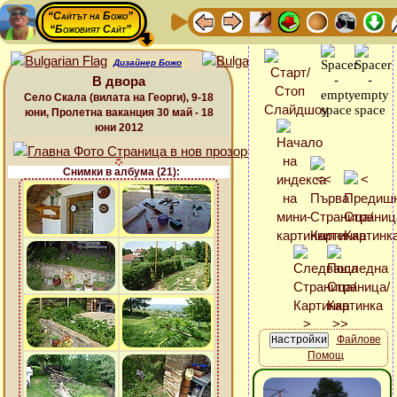
“Сайтът на Божо”
“Божовият Сайт”
Дизайнер Божо
В двора
Село Скала (вилата на Георги), 9-18
юни, Пролетна ваканция 30 май - 18
юни 2012
Снимки в албума (21):
Файлове
Помощ