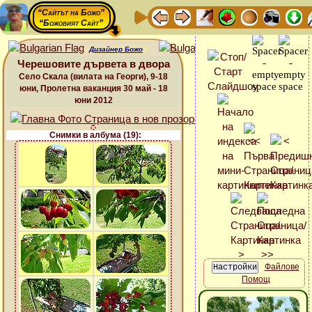
“Сайтът на Божо”
“Божовият Сайт”
Дизайнер Божо
Черешовите дървета в двора
Село Скала (вилата на Георги), 9-18
юни, Пролетна ваканция 30 май - 18
юни 2012
Снимки в албума (19):
Файлове
Помощ