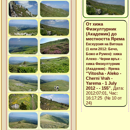
От хижа
Физкултурник
(Академик) до
местността Ярема
Екскурзия на Витоша
(1 юли 2012: Бечо,
Божо и Румен): хижа
Алеко - Черни връх -
хижа Физкултурник
(Академик) - Ярема
“Vitosha - Aleko -
Cherni Vrah -
Yarema - 1 July
2012 - - 155”
, Дата:
2012:07:01, Час:
16:17:25 (№ 10 от
24)