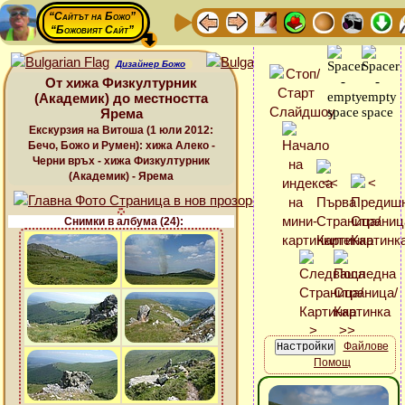
“Сайтът на Божо”
“Божовият Сайт”
Дизайнер Божо
От хижа Физкултурник
(Академик) до местността
Ярема
Екскурзия на Витоша (1 юли 2012:
Бечо, Божо и Румен): хижа Алеко -
Черни връх - хижа Физкултурник
(Академик) - Ярема
Снимки в албума (24):
Файлове
Помощ