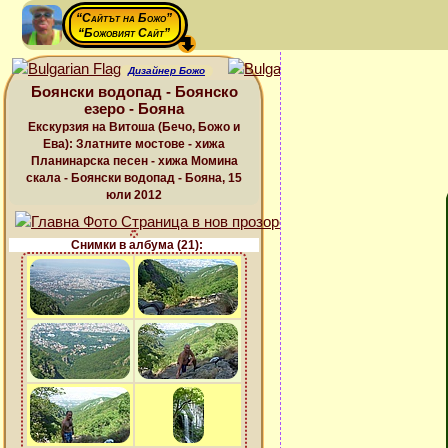
“Сайтът на Божо”
“Божовият Сайт”
Дизайнер Божо
Боянски водопад - Боянско
езеро - Бояна
Екскурзия на Витоша (Бечо, Божо и
Ева): Златните мостове - хижа
Планинарска песен - хижа Момина
скала - Боянски водопад - Бояна, 15
юли 2012
Снимки в албума (21):