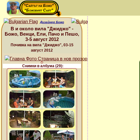
“Сайтът на Божо”
“Божовият Сайт”
Дизайнер Божо
В и около вила "Джиджо" -
Божо, Венци, Ели, Пачо и Пешо,
3-5 август 2012
Почивка на вила "Джиджо", 03-15
август 2012
Снимки в албума (29):