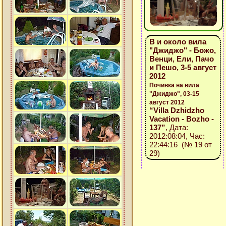
В и около вила
"Джиджо" - Божо,
Венци, Ели, Пачо
и Пешо, 3-5 август
2012
Почивка на вила
"Джиджо", 03-15
август 2012
“Villa Dzhidzho
Vacation - Bozho -
137”
, Дата:
2012:08:04, Час:
22:44:16 (№ 19 от
29)