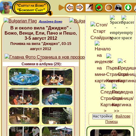
“Сайтът на Божо”
“Божовият Сайт”
Дизайнер Божо
В и около вила "Джиджо" -
Божо, Венци, Ели, Пачо и Пешо,
3-5 август 2012
Почивка на вила "Джиджо", 03-15
август 2012
Снимки в албума (29):
Файлове
Помощ