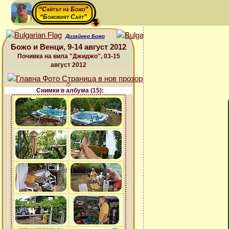
“Сайтът на Божо”
“Божовият Сайт”
Дизайнер Божо
Божо и Венци, 9-14 август 2012
Почивка на вила "Джиджо", 03-15
август 2012
Снимки в албума (15):