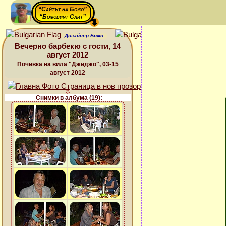
“Сайтът на Божо”
“Божовият Сайт”
Дизайнер Божо
Вечерно барбекю с гости, 14
август 2012
Почивка на вила "Джиджо", 03-15
август 2012
Снимки в албума (19):