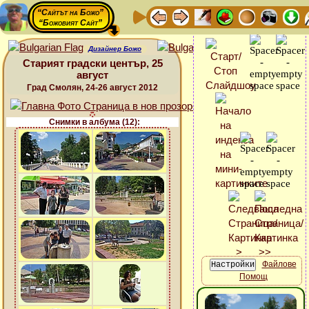
“Сайтът на Божо”
“Божовият Сайт”
Дизайнер Божо
Старият градски център, 25
август
Град Смолян, 24-26 август 2012
Снимки в албума (12):
Файлове
Помощ